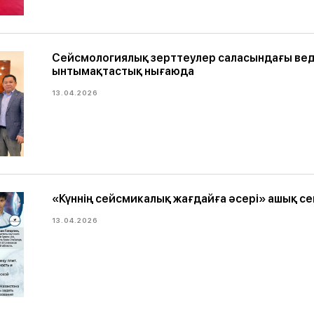
Сейсмологиялық зерттеулер саласындағы ве
ынтымақтастық нығаюда
13.04.2026
«Күннің сейсмикалық жағдайға әсері» ашық с
13.04.2026