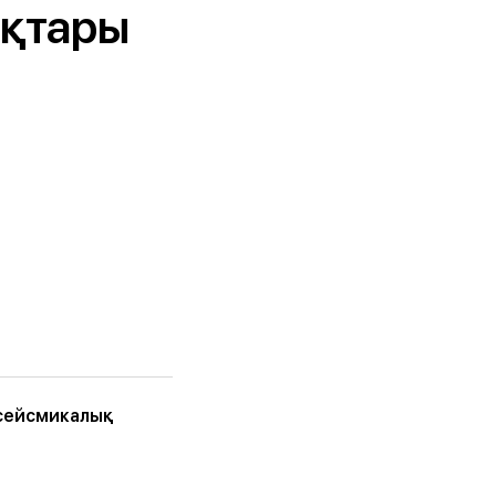
қтары
 сейсмикалық