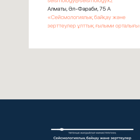
seismology@seismology.kz
Алматы, Әл-Фараби, 75 А
«Сейсмологиялық байқау және
зерттеулер ұлттық ғылыми орталығы