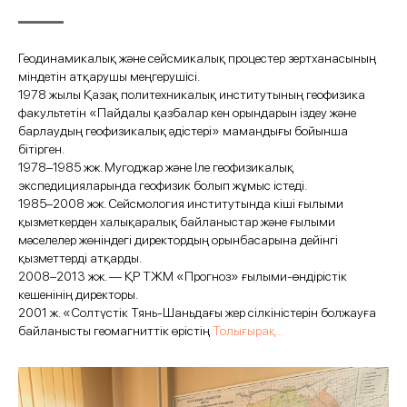
Геодинамикалық және сейсмикалық процестер зертханасының
міндетін атқарушы меңгерушісі.
1978 жылы Қазақ политехникалық институтының геофизика
факультетін «Пайдалы қазбалар кен орындарын іздеу және
барлаудың геофизикалық әдістері» мамандығы бойынша
бітірген.
1978–1985 жж. Мугоджар және Іле геофизикалық
экспедицияларында геофизик болып жұмыс істеді.
1985–2008 жж. Сейсмология институтында кіші ғылыми
қызметкерден халықаралық байланыстар және ғылыми
мәселелер жөніндегі директордың орынбасарына дейінгі
қызметтерді атқарды.
2008–2013 жж. — ҚР ТЖМ «Прогноз» ғылыми-өндірістік
кешенінің директоры.
2001 ж. «Солтүстік Тянь-Шаньдағы жер сілкіністерін болжауға
байланысты геомагниттік өрістің
Толығырақ...