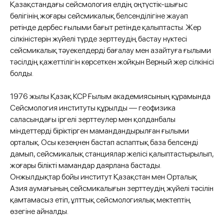
Қазақстандағы сейсмология елдің оңтүстік-шығыс
бөлігінің жоғары сейсмикалық белсенділігіне жауап
ретінде дербес ғылыми бағыт ретінде қалыптасты. Жер
сілкіністерін жүйелі түрде зерттеудің бастау нүктесі
сейсмикалық тәуекелдерді бағалау мен азайтуға ғылыми
тәсілдің қажеттілігін көрсеткен жойқын Верный жер сілкінісі
болды.
1976 жылы Қазақ КСР Ғылым академиясының құрамында
Сейсмология институты құрылды — геофизика
саласындағы іргелі зерттеулер мен қолданбалы
міндеттерді біріктірген мамандандырылған ғылыми
орталық. Осы кезеңнен бастап аспаптық база белсенді
дамып, сейсмикалық станциялар желісі қалыптастырылып,
жоғары білікті мамандар даярлана бастады.
Онжылдықтар бойы институт Қазақстан мен Орталық
Азия аумағының сейсмикалығын зерттеудің жүйелі тәсілін
қамтамасыз етіп, ұлттық сейсмологиялық мектептің
өзегіне айналды.