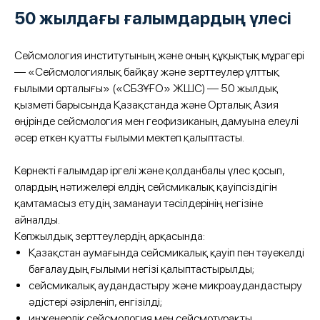
50 жылдағы ғалымдардың үлесі
Сейсмология институтының және оның құқықтық мұрагері
— «Сейсмологиялық байқау және зерттеулер ұлттық
ғылыми орталығы» («СБЗҰҒО» ЖШС) — 50 жылдық
қызметі барысында Қазақстанда және Орталық Азия
өңірінде сейсмология мен геофизиканың дамуына елеулі
әсер еткен қуатты ғылыми мектеп қалыптасты.
Көрнекті ғалымдар іргелі және қолданбалы үлес қосып,
олардың нәтижелері елдің сейсмикалық қауіпсіздігін
қамтамасыз етудің заманауи тәсілдерінің негізіне
айналды.
Көпжылдық зерттеулердің арқасында:
Қазақстан аумағында сейсмикалық қауіп пен тәуекелді
бағалаудың ғылыми негізі қалыптастырылды;
сейсмикалық аудандастыру және микроаудандастыру
әдістері әзірленіп, енгізілді;
инженерлік сейсмология мен сейсмотұрақты