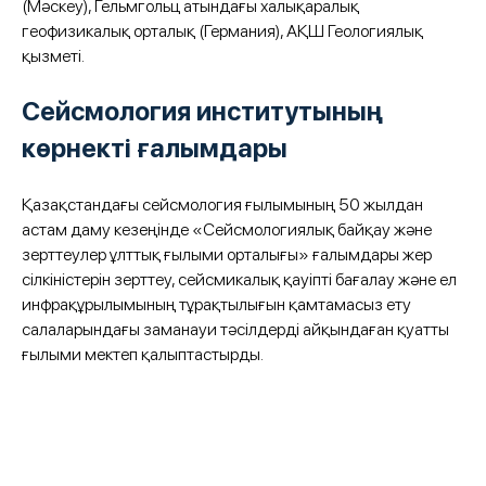
(Мәскеу), Гельмгольц атындағы халықаралық
геофизикалық орталық (Германия), АҚШ Геологиялық
қызметі.
Сейсмология институтының
көрнекті ғалымдары
Қазақстандағы сейсмология ғылымының 50 жылдан
астам даму кезеңінде «Сейсмологиялық байқау және
зерттеулер ұлттық ғылыми орталығы» ғалымдары жер
сілкіністерін зерттеу, сейсмикалық қауіпті бағалау және ел
инфрақұрылымының тұрақтылығын қамтамасыз ету
салаларындағы заманауи тәсілдерді айқындаған қуатты
ғылыми мектеп қалыптастырды.