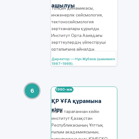
ашылуы
Толқын динамикасы,
инженерлік сейсмология,
тектоносейсмология
зертханалары құрылды.
Институт Орта Азиядағы
зерттеулердің үйлестіруші
орталығына айналды.
Директор — Нұн Жұбаев (шамамен
1987–1988).
1990-жж
6
ҚР ҰҒА құрамына
кіру
КСРО тарағаннан кейін
институт Қазақстан
Республикасының Ұлттық
ғылым академиясының
құрылымына енді. ЮНЕСКО