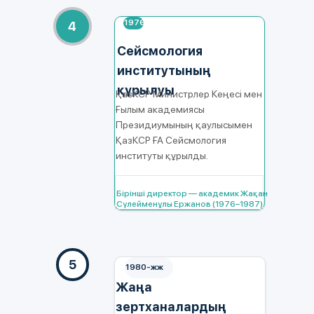
1976
4
Сейсмология
институтының
құрылуы
ҚазКСР Министрлер Кеңесі мен
Ғылым академиясы
Президиумының қаулысымен
ҚазКСР ҒА Сейсмология
институты құрылды.
Бірінші директор — академик Жақан
Сүлейменұлы Ержанов (1976–1987).
5
1980-жж
Жаңа
зертханалардың