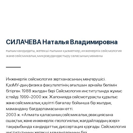
СИЛАЧЕВА Наталья Владимировна
ғылым кандидаты, жетекші ғылыми қызметкер, инженерлік сейсмология
және сейсмикалық микроаудандастыру саласының маманы
Инженерлік сейсмология зертханасының меңгерушісі.
ҚазМУ‑дың физика факультетінің ағылшын арнайы бөлімін
бітірген. 1988 жылдан бері Сейсмология институтында жұмыс
істейді. 1999–2000 жж. Жапонияда сейсмотұрақты құрылыс
және сейсмикалық қауіпті бағалау бойынша бір жылдық
мамандану бағдарламасынан өтті.
2003 ж. «Алматы қаласының сейсмикалық реакциясына
ошақтық және инженерлік‑геологиялық жағдайлардың әсері»
тақырыбында кандидаттық диссертация қорғады. Сейсмология
институтының жетекші мамандарының бірі.