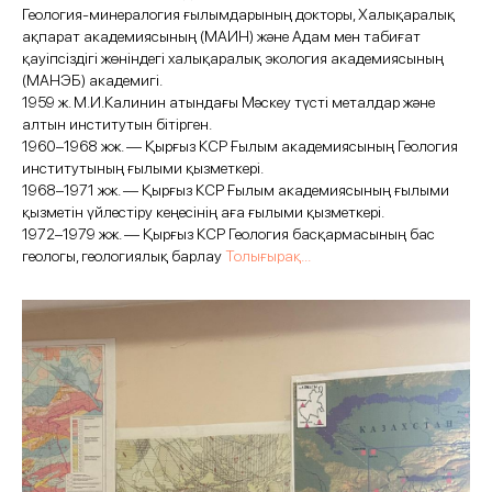
Геология-минералогия ғылымдарының докторы, Халықаралық
ақпарат академиясының (МАИН) және Адам мен табиғат
қауіпсіздігі жөніндегі халықаралық экология академиясының
(МАНЭБ) академигі.
1959 ж. М.И.Калинин атындағы Мәскеу түсті металдар және
алтын институтын бітірген.
1960–1968 жж. — Қырғыз КСР Ғылым академиясының Геология
институтының ғылыми қызметкері.
1968–1971 жж. — Қырғыз КСР Ғылым академиясының ғылыми
қызметін үйлестіру кеңесінің аға ғылыми қызметкері.
1972–1979 жж. — Қырғыз КСР Геология басқармасының бас
геологы, геологиялық барлау
Толығырақ...