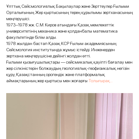
Ұлттық Сейсмологиялық Бақылаулар және Зерттеулер Ғылыми
Орталығының Жер қыртысының терең құрылымы зертханасының
меңгерушісі.
1973–1978 жж. С.М. Киров атындағы Қазақ мемлекеттік
университетінің механика және қолданбалы математика
факультетінде білім алды.
1978 жылдан бастап Қазақ КСР Ғылым академиясының
Сейсмология институтында жұмыс істейді. Инженерден
зертхана меңгерушісіне дейінгі жолдан өтті.
Ғылыми қызығушылықтары — сейсмикалық қауіпті бағалау мен
жер сілкіністерін болжаудың геологиялық-геофизикалық негізін
құру, Қазақстанның орогендік және платформалық
аймақтарының жер қыртысы мен жоғарғы
Толығырақ...