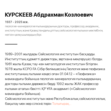
КУРСКЕЕВ Абдрахман Козлоевич
1937 - 2025 жж.
геология-минералогия ғылымдарының докторы, профессор, академик,
институттың және Қазақстандағы ұлттық сейсмология ғылыми мектебінің
негізін қалаушылардың бірі.
1989–2001 жылдары Сейсмология институтын басқарды.
Институттың құрметті директоры, зертхана меңгерушісі болды.
1961 жылы Қазақ тау-кен металлургия институтын бітірген.
1978 жылы КСРО ҒА Сібір бөлімшесінің Геология және геофизика
институтының ғылыми кеңесі оған 01.04.12 – «Геофизика»
мамандығы бойынша геология-минералогия ғылымдарының
докторы ғылыми дәрежесін берді. 1992 жылы ЖАК профессор
ғылыми атағын бекітті. ҚР ҰҒА академигі («Сейсмология»
мамандығы бойынша).
Сейсмология институтын және Республикалық сейсмологиялық
бақылау мен жер сілкіністерін
Толығырақ...