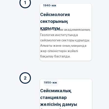
1
1940-жж
Сейсмология
секторының
құрылуы
ҚазКСР Ғылым академиясының
Геология институтында
сейсмология секторы құрылды.
Алматы және оның маңында
жер сілкіністерін жүйелі
бақылау басталды.
2
1950-жж
Сейсмикалық
станциялар
желісінің дамуы