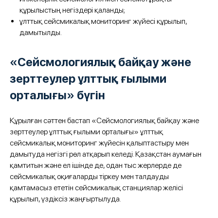
құрылыстың негіздері қаланды;
ұлттық сейсмикалық мониторинг жүйесі құрылып,
дамытылды.
«Сейсмологиялық байқау және
зерттеулер ұлттық ғылыми
орталығы» бүгін
Құрылған сәттен бастап «Сейсмологиялық байқау және
зерттеулер ұлттық ғылыми орталығы» ұлттық
сейсмикалық мониторинг жүйесін қалыптастыру мен
дамытуда негізгі рөл атқарып келеді. Қазақстан аумағын
қамтитын және ел ішінде де, одан тыс жерлерде де
сейсмикалық оқиғаларды тіркеу мен талдауды
қамтамасыз ететін сейсмикалық станциялар желісі
құрылып, үздіксіз жаңғыртылуда.