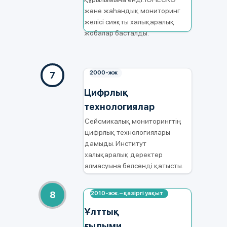
және жаһандық мониторинг
желісі сияқты халықаралық
жобалар басталды.
2000-жж
7
Цифрлық
технологиялар
Сейсмикалық мониторингтің
цифрлық технологиялары
дамыды. Институт
халықаралық деректер
алмасуына белсенді қатысты.
8
2010‑жж. – қазіргі уақыт
Ұлттық
ғылыми