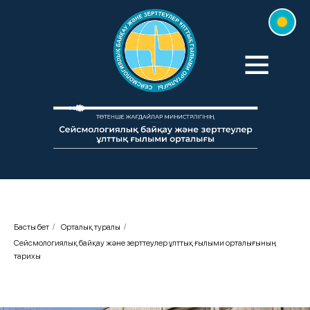
Басты бет
/
Орталық туралы
/
Сейсмологиялық байқау және зерттеулер ұлттық ғылыми орталығының
тарихы