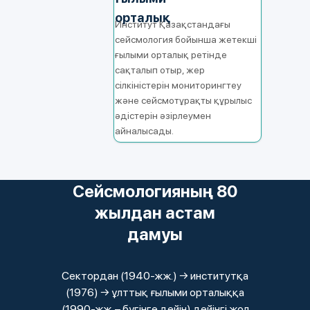
орталық
Институт Қазақстандағы
сейсмология бойынша жетекші
ғылыми орталық ретінде
сақталып отыр, жер
сілкіністерін мониторингтеу
және сейсмотұрақты құрылыс
әдістерін әзірлеумен
айналысады.
Сейсмологияның 80
жылдан астам
дамуы
Сектордан (1940‑жж.) → институтқа
(1976) → ұлттық ғылыми орталыққа
(1990‑жж. – бүгінге дейін) дейінгі жол