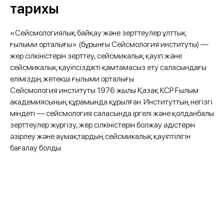
тарихы
«Сейсмологиялық байқау және зерттеулер ұлттық
ғылыми орталығы» (бұрынғы Сейсмология институты) —
жер сілкіністерін зерттеу, сейсмикалық қауіп және
сейсмикалық қауіпсіздікті қамтамасыз ету саласындағы
еліміздің жетекші ғылыми орталығы.
Сейсмология институты 1976 жылы Қазақ КСР Ғылым
академиясының құрамында құрылған. Институттың негізгі
міндеті — сейсмология саласында іргелі және қолданбалы
зерттеулер жүргізу, жер сілкіністерін болжау әдістерін
әзірлеу және аумақтардың сейсмикалық қауіптілігін
бағалау болды.