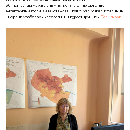
90‑нан астам жарияланымның, оның ішінде шетелдік
еңбектердің авторы, Қазақстандағы күшті жер қозғалыстарының
цифрлық жазбалары каталогының құрастырушысы.
Толығырақ...