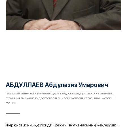
АБДУЛЛАЕВ Абдулазиз Умарович
геология-минералогия ғылымдарының докторы, профессор, академик,
геохимиялық және гидрогеологиялық сейсмология саласының жетекші
ғалымы.
Жер қыртысының флюидтік режимі зертханасының меңгерушісі.