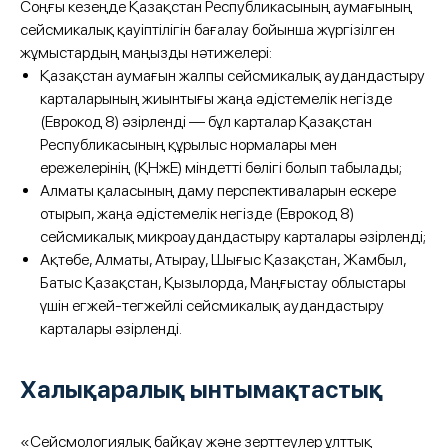
Соңғы кезеңде Қазақстан Республикасының аумағының
сейсмикалық қауіптілігін бағалау бойынша жүргізілген
жұмыстардың маңызды нәтижелері:
Қазақстан аумағын жалпы сейсмикалық аудандастыру
карталарының жиынтығы жаңа әдістемелік негізде
(Еврокод 8) әзірленді — бұл карталар Қазақстан
Республикасының құрылыс нормалары мен
ережелерінің (ҚНжЕ) міндетті бөлігі болып табылады;
Алматы қаласының даму перспективаларын ескере
отырып, жаңа әдістемелік негізде (Еврокод 8)
сейсмикалық микроаудандастыру карталары әзірленді;
Ақтөбе, Алматы, Атырау, Шығыс Қазақстан, Жамбыл,
Батыс Қазақстан, Қызылорда, Маңғыстау облыстары
үшін егжей-тегжейлі сейсмикалық аудандастыру
карталары әзірленді.
Халықаралық ынтымақтастық
«Сейсмологиялық байқау және зерттеулер ұлттық