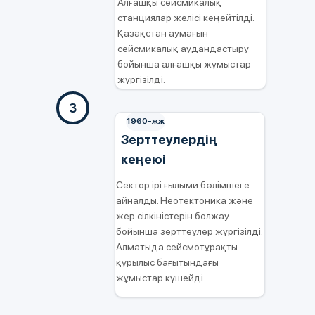
Алғашқы сейсмикалық
станциялар желісі кеңейтілді.
Қазақстан аумағын
сейсмикалық аудандастыру
бойынша алғашқы жұмыстар
жүргізілді.
3
1960-жж
Зерттеулердің
кеңеюі
Сектор ірі ғылыми бөлімшеге
айналды. Неотектоника және
жер сілкіністерін болжау
бойынша зерттеулер жүргізілді.
Алматыда сейсмотұрақты
құрылыс бағытындағы
жұмыстар күшейді.