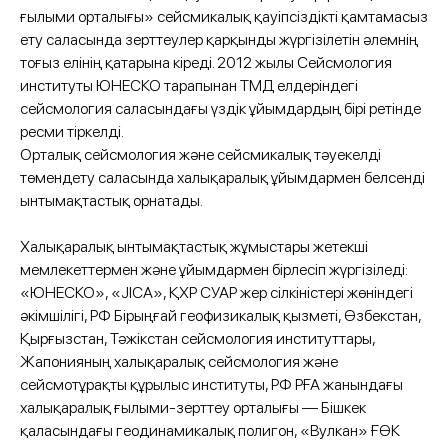
ғылыми орталығы» сейсмикалық қауіпсіздікті қамтамасыз
ету саласында зерттеулер қарқынды жүргізілетін әлемнің
тоғыз елінің қатарына кіреді. 2012 жылы Сейсмология
институты ЮНЕСКО тарапынан ТМД елдеріндегі
сейсмология саласындағы үздік ұйымдардың бірі ретінде
ресми тіркелді.
Орталық сейсмология және сейсмикалық тәуекелді
төмендету саласында халықаралық ұйымдармен белсенді
ынтымақтастық орнатады.
Халықаралық ынтымақтастық жұмыстары жетекші
мемлекеттермен және ұйымдармен бірлесіп жүргізіледі:
«ЮНЕСКО», «JICA», ҚХР СУАР жер сілкіністері жөніндегі
әкімшілігі, РФ Бірыңғай геофизикалық қызметі, Өзбекстан,
Қырғызстан, Тәжікстан сейсмология институттары,
Жапонияның халықаралық сейсмология және
сейсмотұрақты құрылыс институты, РФ РҒА жанындағы
халықаралық ғылыми-зерттеу орталығы — Бішкек
қаласындағы геодинамикалық полигон, «Вулкан» ҒӨК