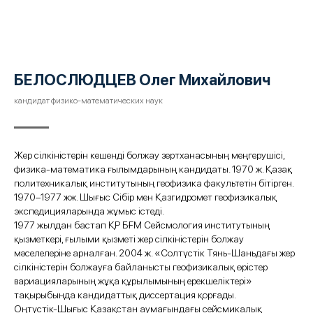
БЕЛОСЛЮДЦЕВ Олег Михайлович
кандидат физико-математических наук
Жер сілкіністерін кешенді болжау зертханасының меңгерушісі,
физика-математика ғылымдарының кандидаты. 1970 ж. Қазақ
политехникалық институтының геофизика факультетін бітірген.
1970–1977 жж. Шығыс Сібір мен Қазгидромет геофизикалық
экспедицияларында жұмыс істеді.
1977 жылдан бастап ҚР БҒМ Сейсмология институтының
қызметкері, ғылыми қызметі жер сілкіністерін болжау
мәселелеріне арналған. 2004 ж. «Солтүстік Тянь-Шаньдағы жер
сілкіністерін болжауға байланысты геофизикалық өрістер
вариацияларының жұқа құрылымының ерекшеліктері»
тақырыбында кандидаттық диссертация қорғады.
Оңтүстік-Шығыс Қазақстан аумағындағы сейсмикалық