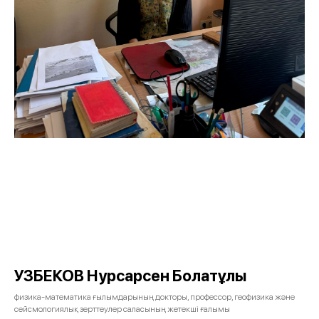
УЗБЕКОВ Нурсарсен Болатұлы
физика-математика ғылымдарының докторы, профессор, геофизика және
сейсмологиялық зерттеулер саласының жетекші ғалымы