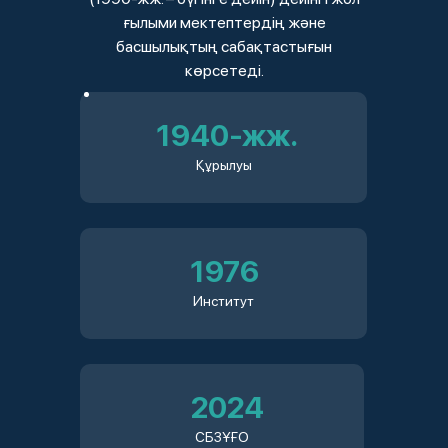
ғылыми мектептердің және
басшылықтың сабақтастығын
көрсетеді.
1940‑жж.
Құрылуы
1976
Институт
2024
СБЗҰҒО